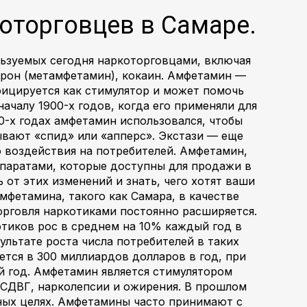
которговцев в Самаре.
ьзуемых сегодня наркоторговцами, включая
едрон (метамфетамин), кокаин. Амфетамин —
ицируется как стимулятор и может помочь
ачалу 1900-х годов, когда его применяли для
30-х годах амфетамин использовался, чтобы
вают «спид» или «апперс». Экстази — еще
о воздействия на потребителей. Амфетамин,
паратами, которые доступны для продажи в
 от этих изменений и знать, чего хотят ваши
фетамина, такого как Самара, в качестве
орговля наркотиками постоянно расширяется.
тиков рос в среднем на 10% каждый год в
ультате роста числа потребителей в таких
ется в 300 миллиардов долларов в год, при
й год. Амфетамин является стимулятором
я СДВГ, нарколепсии и ожирения. В прошлом
нных целях. Амфетамины часто принимают с