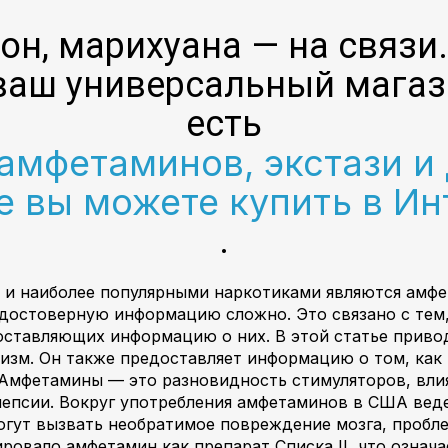
он, марихуана — на связи
ваш универсальный магаз
есть
мфетаминов, экстази и 
е вы можете купить в Ин
.
 и наиболее популярными наркотиками являются амфет
 достоверную информацию сложно. Это связано с тем, 
оставляющих информацию о них. В этой статье привод
низм. Он также предоставляет информацию о том, как
 Амфетамины — это разновидность стимуляторов, вл
лепсии. Вокруг употребления амфетаминов в США вед
могут вызвать необратимое повреждение мозга, пробл
ровало амфетамин как препарат Списка II, что означа