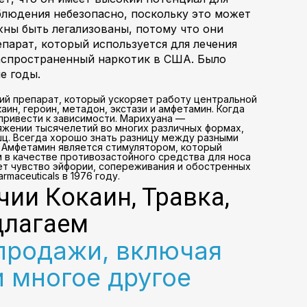
блюдения небезопасно, поскольку это может
ны быть легализованы, потому что они
епарат, который используется для лечения
распространенный наркотик в США. Было
е годы.
ий препарат, который ускоряет работу центральной
н, героин, метадон, экстази и амфетамин. Когда
привести к зависимости. Марихуана —
тяжении тысячелетий во многих различных формах,
шц. Всегда хорошо знать разницу между разными
н: Амфетамин является стимулятором, который
в качестве противозастойного средства для носа
ает чувство эйфории, сопереживания и обостренных
aceuticals в 1976 году.
чии Кокаин, Травка,
длагаем
продажи, включая
и многое другое