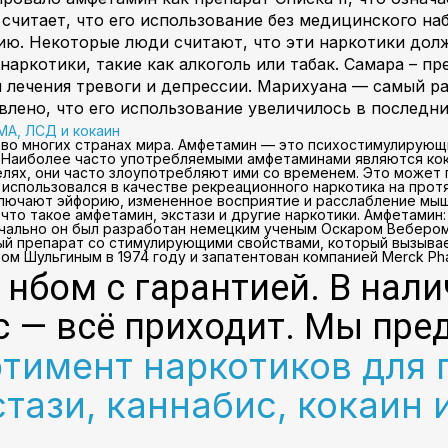
 считает, что его использование без медицинского на
ию. Некоторые люди считают, что эти наркотики долж
аркотики, такие как алкоголь или табак. Самара – пр
я лечения тревоги и депрессии. Марихуана — самый 
влено, что его использование увеличилось в последни
МА, ЛСД и кокаин
 во многих странах мира. Амфетамин — это психостимулирующ
Наиболее часто употребляемыми амфетаминами являются кокаи
лях, они часто злоупотребляют ими со временем. Это может 
н использовался в качестве рекреационного наркотика на про
включают эйфорию, измененное восприятие и расслабление мы
 что такое амфетамин, экстази и другие наркотики. Амфетами
ально он был разработан немецким ученым Оскаром Вебером 
ивный препарат со стимулирующими свойствами, который вызыв
 Шульгиным в 1974 году и запатентован компанией Merck Pharm
нбом с гарантией. В нали
с — всё приходит. Мы пре
тимент наркотиков для 
тази, каннабис, кокаин 
.