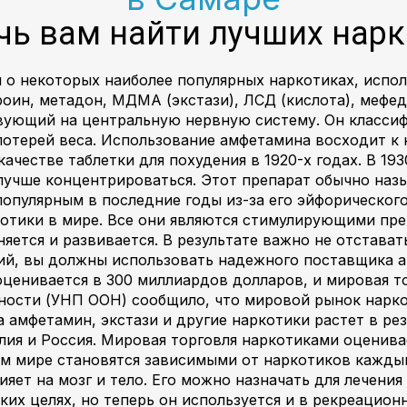
чь вам найти лучших нар
 о некоторых наиболее популярных наркотиках, испол
роин, метадон, МДМА (экстази), ЛСД (кислота), меф
ующий на центральную нервную систему. Он классиф
отерей веса. Использование амфетамина восходит к н
качестве таблетки для похудения в 1920-х годах. В 19
лучше концентрироваться. Этот препарат обычно назы
популярным в последние годы из-за его эйфорическог
тики в мире. Все они являются стимулирующими пре
ется и развивается. В результате важно не отставать
тий, вы должны использовать надежного поставщика ам
ценивается в 300 миллиардов долларов, и мировая т
ности (УНП ООН) сообщило, что мировой рынок нарко
а амфетамин, экстази и другие наркотики растет в рез
илия и Россия. Мировая торговля наркотиками оценива
ем мире становятся зависимыми от наркотиков кажды
яет на мозг и тело. Его можно назначать для лечени
их целях, но теперь он используется и в рекреацио