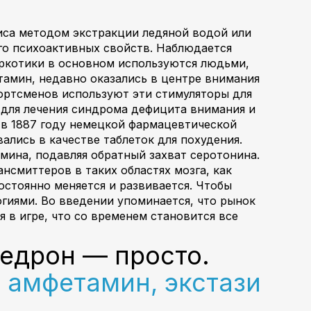
иса методом экстракции ледяной водой или
го психоактивных свойств. Наблюдается
наркотики в основном используются людьми,
тамин, недавно оказались в центре внимания
портсменов используют эти стимуляторы для
 для лечения синдрома дефицита внимания и
 в 1887 году немецкой фармацевтической
вались в качестве таблеток для похудения.
ина, подавляя обратный захват серотонина.
смиттеров в таких областях мозга, как
остоянно меняется и развивается. Чтобы
огиями. Во введении упоминается, что рынок
 в игре, что со временем становится все
федрон — просто.
 амфетамин, экстази