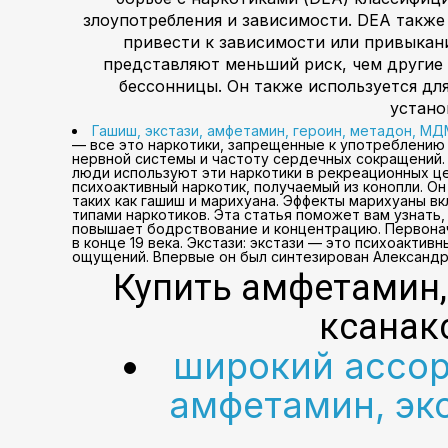
злоупотребления и зависимости. DEA также
привести к зависимости или привыкан
представляют меньший риск, чем другие н
бессонницы. Он также используется дл
устано
Гашиш, экстази, амфетамин, героин, метадон, МД
— все это наркотики, запрещенные к употреблению
нервной системы и частоту сердечных сокращений. 
люди используют эти наркотики в рекреационных це
психоактивный наркотик, получаемый из конопли. О
таких как гашиш и марихуана. Эффекты марихуаны 
типами наркотиков. Эта статья поможет вам узнать,
повышает бодрствование и концентрацию. Первонач
в конце 19 века. Экстази: экстази — это психоакт
ощущений. Впервые он был синтезирован Александром
Купить амфетамин, 
ксанак
широкий ассор
амфетамин, экс