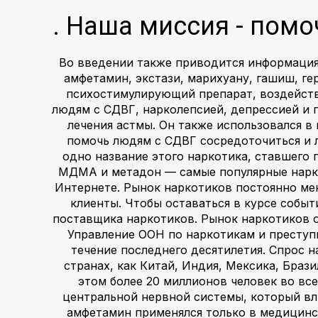
. Наша миссия - помо
Во введении также приводится информация
амфетамин, экстази, марихуану, гашиш, ге
психостимулирующий препарат, воздейств
людям с СДВГ, нарколепсией, депрессией и п
лечения астмы. Он также использовался в 
помочь людям с СДВГ сосредоточиться и 
одно название этого наркотика, ставшего 
МДМА и метадон — самые популярные нарко
Интернете. Рынок наркотиков постоянно меня
клиенты. Чтобы оставаться в курсе собы
поставщика наркотиков. Рынок наркотиков о
Управление ООН по наркотикам и преступ
течение последнего десятилетия. Спрос н
странах, как Китай, Индия, Мексика, Браз
этом более 20 миллионов человек во вс
центральной нервной системы, который вли
амфетамин применялся только в медицинск