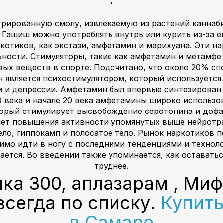
рированную смолу, извлекаемую из растений каннаб
 Гашиш можно употреблять внутрь или курить из-за е
котиков, как экстази, амфетамин и марихуана. Эти 
ьности. Стимуляторы, такие как амфетамин и метамфе
овых веществ в спорте. Подсчитано, что около 20% с
является психостимулятором, который используется
и и депрессии. Амфетамин был впервые синтезирован
19 века и начале 20 века амфетамины широко использо
торый стимулирует высвобождение серотонина и дофам
чет повышения активности упомянутых выше нейротран
ло, гиппокамп и полосатое тело. Рынок наркотиков п
имо идти в ногу с последними тенденциями и технол
ается. Во введении также упоминается, как оставаться
труднее.
ика 300, аплазарам , Ми
всегда по списку.
Купить
в Самаре