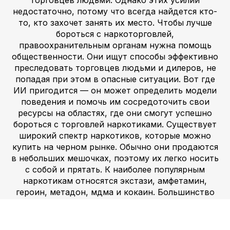
торговцев людьми. Однако этих усилий
недостаточно, потому что всегда найдется кто-
то, кто захочет занять их место. Чтобы лучше
бороться с наркоторговлей,
правоохранительным органам нужна помощь
общественности. Они ищут способы эффективно
преследовать торговцев людьми и дилеров, не
попадая при этом в опасные ситуации. Вот где
ИИ пригодится — он может определить модели
поведения и помочь им сосредоточить свои
ресурсы на областях, где они смогут успешно
бороться с торговлей наркотиками. Существует
широкий спектр наркотиков, которые можно
купить на черном рынке. Обычно они продаются
в небольших мешочках, поэтому их легко носить
с собой и прятать. К наиболее популярным
наркотикам относятся экстази, амфетамин,
героин, метадон, мдма и кокаин. Большинство
этих наркотиков являются незаконными во
многих странах, потому что они вызывают
привыкание и могут вызвать проблемы со