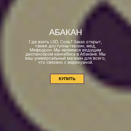
АБАКАН
Где взять LSD, Соль? Заказ открыт,
также доступны героин, мед,
Мефедрон. Мы являемся ведущим
диспансером каннабиса в Абакане. Мы
ваш универсальный магазин для всего,
что связано с марихуаной.
КУПИТЬ